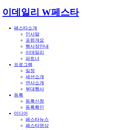
이데일리 W페스타
페스타소개
인사말
포럼개요
행사장안내
이데일리
파트너
프로그램
일정
세션소개
연사소개
부대행사
등록
등록신청
등록확인
미디어
페스타뉴스
페스타영상