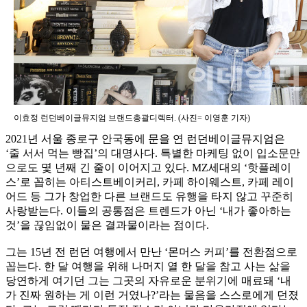
이효정 런던베이글뮤지엄 브랜드총괄디렉터. (사진= 이영훈 기자)
2021년 서울 종로구 안국동에 문을 연 런던베이글뮤지엄은
‘줄 서서 먹는 빵집’의 대명사다. 특별한 마케팅 없이 입소문만
으로도 몇 년째 긴 줄이 이어지고 있다. MZ세대의 ‘핫플레이
스’로 꼽히는 아티스트베이커리, 카페 하이웨스트, 카페 레이
어드 등 그가 창업한 다른 브랜드도 유행을 타지 않고 꾸준히
사랑받는다. 이들의 공통점은 트렌드가 아닌 ‘내가 좋아하는
것’을 끊임없이 물은 결과물이라는 점이다.
그는 15년 전 런던 여행에서 만난 ‘몬머스 커피’를 전환점으로
꼽는다. 한 달 여행을 위해 나머지 열 한 달을 참고 사는 삶을
당연하게 여기던 그는 그곳의 자유로운 분위기에 매료돼 ‘내
가 진짜 원하는 게 이런 거였나?’라는 물음을 스스로에게 던졌