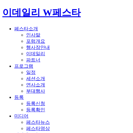
이데일리 W페스타
페스타소개
인사말
포럼개요
행사장안내
이데일리
파트너
프로그램
일정
세션소개
연사소개
부대행사
등록
등록신청
등록확인
미디어
페스타뉴스
페스타영상