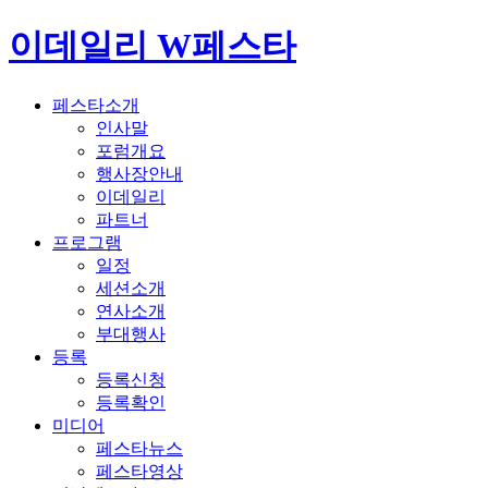
이데일리 W페스타
페스타소개
인사말
포럼개요
행사장안내
이데일리
파트너
프로그램
일정
세션소개
연사소개
부대행사
등록
등록신청
등록확인
미디어
페스타뉴스
페스타영상